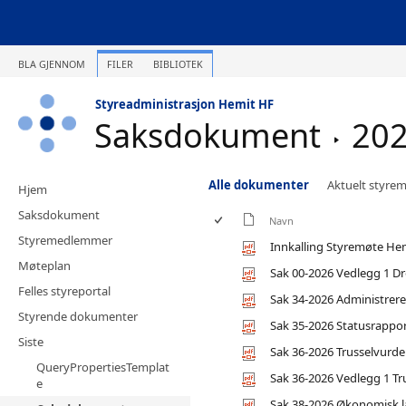
BLA GJENNOM
FILER
BIBLIOTEK
Styreadministrasjon Hemit HF
Saksdokument
202
Alle dokumenter
Aktuelt styre
Hjem
Saksdokument
Navn
Styremedlemmer
Innkalling Styremøte Hem
Møteplan
Sak 00-2026 Vedlegg 1 Dr
Felles styreportal
Sak 34-2026 Administrere
Styrende dokumenter
Sak 35-2026 Statusrapport
Siste
Sak 36-2026 Trusselvurder
QueryPropertiesTemplat
Sak 36-2026 Vedlegg 1 Tru
e
Sak 38-2026 Økonomisk l