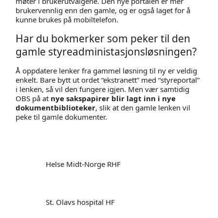
møter i brukerutvalgene. Den nye portalen er mer
brukervennlig enn den gamle, og er også laget for å
kunne brukes på mobiltelefon.
Har du bokmerker som peker til den
gamle styreadministasjonsløsningen?
Å oppdatere lenker fra gammel løsning til ny er veldig
enkelt. Bare bytt ut ordet “ekstranett” med “styreportal”
i lenken, så vil den fungere igjen. Men vær samtidig
OBS på at
nye sakspapirer blir lagt inn i nye
dokumentbiblioteker
, slik at den gamle lenken vil
peke til gamle dokumenter.
Helse Midt-Norge RHF
St. Olavs hospital HF